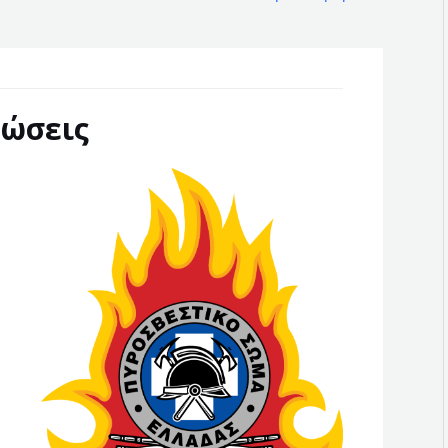
ώσεις
r