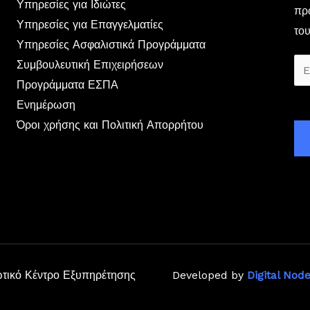
Υπηρεσίες για Ιδιώτες
πρώ
Υπηρεσίες για Επαγγελματίες
του
Υπηρεσίες Ασφαλιστικά Προγράμματα
E
Συμβουλευτική Επιχειρήσεων
m
Προγράμματα ΕΣΠΑ
a
Ενημέρωση
i
Όροι χρήσης και Πολιτική Απορρήτου
l
*
ωτικό Κέντρο Εξυπηρέτησης
Developed by
Digital Nod