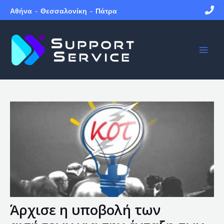
Skip
Post
S
Αθήνα
-
Θεσσαλονίκη
-
Πάτρα
to
navigation
e
MAI
content
a
ME
r
c
h
Άρχισε η υποβολή των